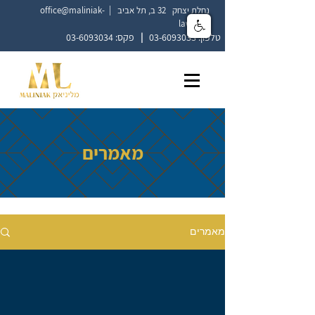
נחלת יצחק 32 ב, תל אביב |
office@maliniak-
law.co.il
טלפון:
03-6093033
|
פקס:
03-6093034
מאמרים
מאמרים