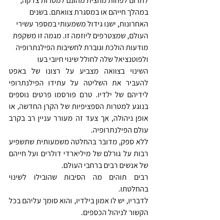
לתרום לפחות מחצית מהונם למטרות צדקה, 
במהלך חייהם או במסגרת צוואתם. בשנים 
האחרונות, ישנו גידול משמעותי במספר עשירי 
העולם, שמצטרפים ליוזמה זו. מגמה זו משקפת 
מודעות הולכת וגוברת לחשיבות הפילנתרופיה 
ולפוטנציאל שלה לחולל שינוי חיובי בעו
השינוי בצוואה מצביע על רצונו של באפט 
להעביר את השליטה על עתידו הפילנתרופי 
לידיהם של ילדיו. טרם פורסמו פרטים נוספים 
בנוגע למטרות הספציפיות של הקרן החדשה, או 
אופן ניהולה, אך צעד זה מעורר עניין רב בקרב 
עולם הפילנתרופיה. 
ללא ספק, מדובר בהחלטה משמעותית שתשפיע 
רבות על גורלם של מיליארדי דולרים ועל חייהם 
של אנשים רבים ברחבי העולם.
רבים תוהים מה הסיבות שהובילו לשינוי 
בהחלטתו.
לדבריו, יש לו אמון בילדיו, והוא סומך עליהם בכל 
הקשור לניהול הכספים.