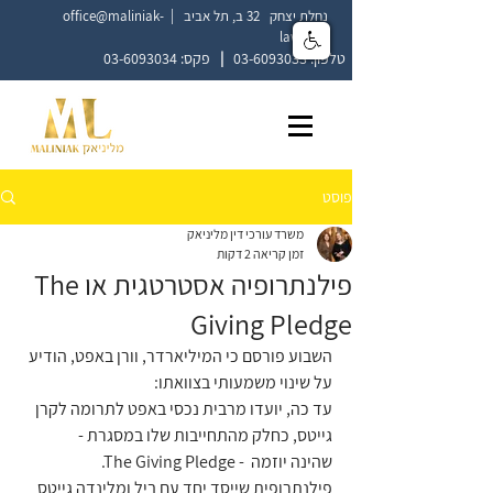
נחלת יצחק 32 ב, תל אביב |
office@maliniak-
law.co.il
טלפון:
03-6093033
|
פקס:
03-6093034
פוסט
משרד עורכי דין מליניאק
זמן קריאה 2 דקות
פילנתרופיה אסטרטגית או The
Giving Pledge
השבוע פורסם כי המיליארדר, וורן באפט, הודיע 
על שינוי משמעותי בצוואתו: 
עד כה, יועדו מרבית נכסי באפט לתרומה לקרן 
גייטס, כחלק מהתחייבות שלו במסגרת -
.The Giving Pledge - שהינה יוזמה 
פילנתרופית שייסד יחד עם ביל ומלינדה גייטס