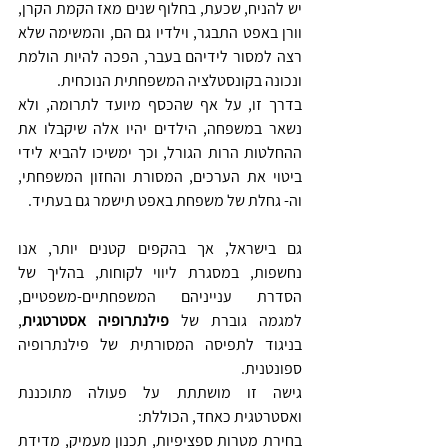
יש להניח, שכעת, בחלוף שנים מאז הקמת הקרן, 
וורן באפט התבגר, וילדיו גם הם, והמשימה שלא 
רצה למסור לידיהם בעבר, הפכה להיות הולמת 
ונכונה בקונסטלציה המשפחתית הנוכחית.
בדרך זו, על אף שהכסף מיועד לתרומה, ולא 
נשאר במשפחה, הילדים יהיו אלה שיקבלו את 
ההחלטות הרות הגורל, וכך ימשיכו להביא לידי 
ביטוי את הערכים, המסורת והחזון המשפחתי, 
וה- גחלת של משפחת באפט תישמר גם בעתיד.  
גם בישראל, אך בהקפים קטנים יותר, אנו 
נחשפות, במסגרת ליווי לקוחות, בהליך של 
הסדרת ענייניהם המשפחתיים-משפטיים, 
למגמה גוברת של 
פילנתרופיה אסטרטגית
, 
בניגוד לתפיסה המסורתית של פילנתרופיה 
ספונטנית. 
גישה זו מושתתת על פעולה מתוכננת 
ואסטרטגית כאחד, הכוללת: 
בחירת מטרות ספציפיות, תכנון מעמיק, מדידת 