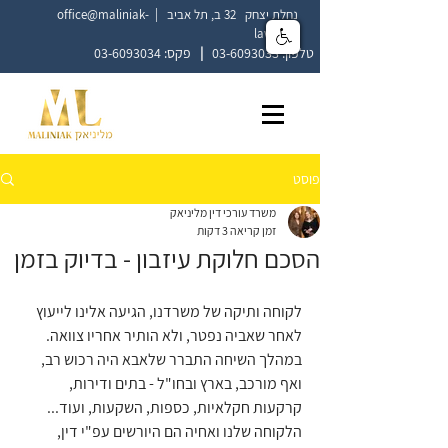
נחלת יצחק 32 ב, תל אביב |
office@maliniak-
law.co.il
טלפון:
03-6093033
|
פקס:
03-6093034
פוסט
משרד עורכי דין מליניאק
זמן קריאה 3 דקות
הסכם חלוקת עיזבון - בדיוק בזמן
לקוחה ותיקה של משרדנו, הגיעה אלינו לייעוץ 
לאחר שאביה נפטר, ולא הותיר אחריו צוואה.
במהלך השיחה התברר שלאבא היה רכוש רב, 
ואף מורכב, בארץ ובחו"ל - בתים ודירות, 
קרקעות חקלאיות, כספות, השקעות, ועוד...
הלקוחה שלנו ואחיה הם היורשים עפ"י דין, 