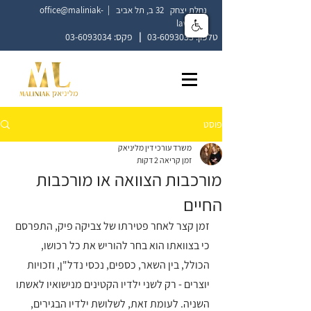
נחלת יצחק 32 ב, תל אביב |
office@maliniak-
law.co.il
טלפון:
03-6093033
|
פקס:
03-6093034
פוסט
משרד עורכי דין מליניאק
זמן קריאה 2 דקות
מורכבות הצוואה או מורכבות
החיים
זמן קצר לאחר פטירתו של צביקה פיק, התפרסם 
כי בצוואתו הוא בחר להוריש את כל רכושו, 
הכולל, בין השאר, כספים, נכסי נדל"ן, וזכויות 
יוצרים - רק לשני ילדיו הקטינים מנישואיו לאשתו 
השניה. לעומת זאת, לשלושת ילדיו הבגירים, 