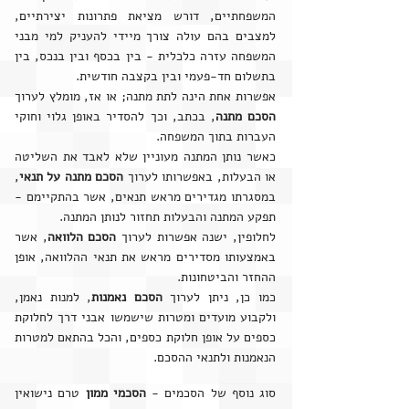
המשפחתיים, דורש מציאת פתרונות יצירתיים,
למצבים בהם עולה צורך מיידי להעניק למי מבני
המשפחה עזרה כלכלית - בין בכסף ובין בנכס, בין
בתשלום חד-פעמי ובין בקצבה חודשית.
אפשרות אחת הינה לתת מתנה; או אז, מומלץ לערוך
הסכם מתנה
, בכתב, וכך להסדיר באופן גלוי וחוקי
העברות בתוך המשפחה.
כאשר נותן המתנה מעוניין שלא לאבד את השליטה
או הבעלות, באפשרותו לערוך
הסכם מתנה על תנאי
,
במסגרתו מגדירים מראש תנאים, אשר בהתקיימם -
תפקע המתנה והבעלות תחזור לנותן המתנה.
לחלופין, ישנה אפשרות לערוך
הסכם הלוואה
, אשר
באמצעותו מסדירים מראש את תנאי ההלוואה, אופן
ההחזר והביטחונות.
כמו כן, ניתן לערוך
הסכם נאמנות
, למנות נאמן,
ולקבוע מועדים ומטרות שישמשו אבני דרך לחלוקת
כספים על אופן חלוקת כספים, והכל בהתאם למטרות
הנאמנות ולתנאי ההסכם.
סוג נוסף של הסכמים -
הסכמי ממון
טרם נישואין