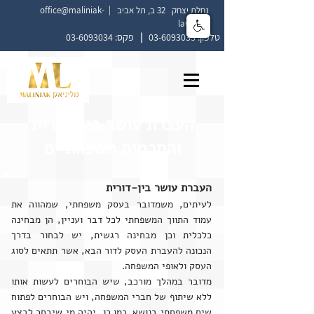
נחלת יצחק 32 ב, תל אביב |
office@maliniak-
law.co.il
טלפון:
03-6093033
|
פקס:
03-6093034
העברת עושר בין-דורית
והסכמים משפחתיים
העברת עושר בין-דורית
לעיתים, משמדובר בעסק משפחתי, שמהווה את
עמוד התווך המשפחתי לכל דבר ועניין, הן מבחינה
כלכלית וכן מבחינה רגשית, יש לבחור בדרך
הנכונה להעברת העסק לדור הבא, אשר תתאים לסוג
העסק ולאופי המשפחה.
מדובר במהלך מורכב, שיש הבוחרים לעשות אותו
ללא שיתוף של חברי המשפחה, ויש הבוחרים לפתוח
שיח משפחתי בנושא. כמו כן, יהיה מי שיבחר לבצע