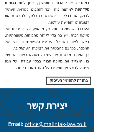
במסגרת ייפוי הכוח המתמשך, ניתן לתת
הנחיות
מקדימות
למיופה כוח, וכך להתכונן לקראת העתיד
לבוא, או בכלל - לשלוט בגורלנו, ולהבטיח את
רצונותינו ותפישת עולמנו.
העובדה שהממנה מחליט, מראש, לגבי זהותו של
מיופה הכוח, יש בה כדי לייתר מחלוקות משפחתיות,
באשר לאופן הטיפול בענייניו האישיים וברכושו של
הממנה, כמו גם להבטיח את רציפות הטיפול בו.
כך הממנה מבטיח את עתידו, ושולט באופן הטיפול
בו, ומצייד את מיופה הכוח בכלי עבודה, על מנת
שיוכל לבצע את תפקידו על הצד הטוב ביותר.
בחזרה לתחומי העיסוק
יצירת קשר
Email:
office@maliniak-law.co.il