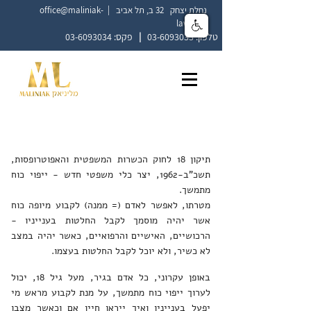
נחלת יצחק 32 ב, תל אביב |
office@maliniak-
law.co.il
טלפון:
03-6093033
|
פקס:
03-6093034
ייפוי כוח מתמשך
תיקון 18 לחוק הכשרות המשפטית והאפוטרופסות,
תשכ"ב-1962, יצר כלי משפטי חדש - ייפוי כוח
מתמשך.
מטרתו, לאפשר לאדם (= ממנה) לקבוע מיופה כוח
אשר יהיה מוסמך לקבל החלטות בענייניו -
הרכושיים, האישיים והרפואיים, כאשר יהיה במצב
לא כשיר, ולא יוכל לקבל החלטות בעצמו.
באופן עקרוני, כל אדם בגיר, מעל גיל 18, יכול
לערוך ייפוי כוח מתמשך, על מנת לקבוע מראש מי
יפעל בענייניו ואיך ייראו חייו אם וכאשר מצבו