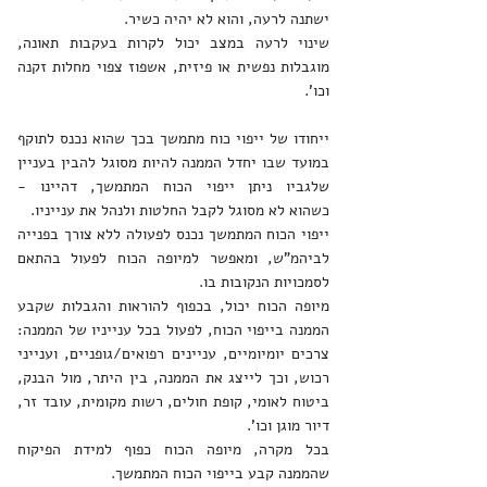
ישתנה לרעה, והוא לא יהיה כשיר.
שינוי לרעה במצב יכול לקרות בעקבות תאונה,
מוגבלות נפשית או פיזית, אשפוז צפוי מחלות זקנה
וכו'.
ייחודו של ייפוי כוח מתמשך בכך שהוא נכנס לתוקף
במועד שבו יחדל הממנה להיות מסוגל להבין בעניין
שלגביו ניתן ייפוי הכוח המתמשך, דהיינו -
כשהוא לא מסוגל לקבל החלטות ולנהל את ענייניו.
ייפוי הכוח המתמשך נכנס לפעולה ללא צורך בפנייה
לביהמ"ש, ומאפשר למיופה הכוח לפעול בהתאם
לסמכויות הנקובות בו.
מיופה הכוח יכול, בכפוף להוראות והגבלות שקבע
הממנה בייפוי הכוח, לפעול בכל ענייניו של הממנה:
צרכים יומיומיים, עניינים רפואים/גופניים, וענייני
רכוש, וכך לייצג את הממנה, בין היתר, מול הבנק,
ביטוח לאומי, קופת חולים, רשות מקומית, עובד זר,
דיור מוגן וכו'.
בכל מקרה, מיופה הכוח כפוף למידת הפיקוח
שהממנה קבע בייפוי הכוח המתמשך.