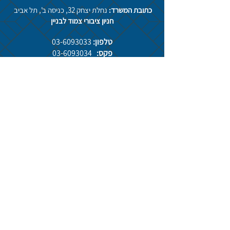
כתובת המשרד:
נחלת יצחק 32, כ
ניסה ב',
תל אבי
ב
חניון ציבורי צמוד לבניין
טלפון:
03-6093033
פקס:
03-6093034
השימוש באתר אינו כרוך באיסוף פרטים אישיים או
נתוני משתמש לצורך קידום ופרסום.